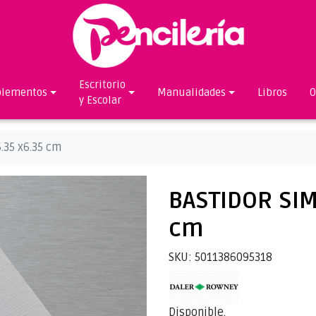
Escritorio
lementos
Manualidades
Libros
O
y Escolar
.35 x6.35 cm
BASTIDOR SIM
cm
SKU: 5011386095318
Disponible.