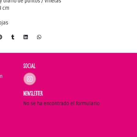
y diario de puntos / viñetas
8 cm
ojas
SOCIAL
án
NEWSLETTER
No se ha encontrado el formulario