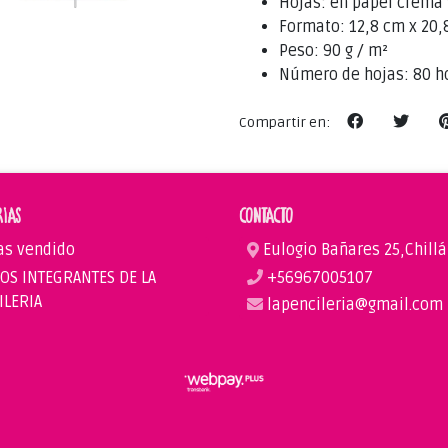
Hojas: en papel crema 
Formato: 12,8 cm x 20,
Peso: 90 g / m²
Número de hojas: 80 h
Compartir en:
RIAS
CONTACTO
as vendido
Eulogio Bañares 25,Chill
OS INTEGRANTES DE LA
+56967005107
ILERIA
lapencileria@gmail.com