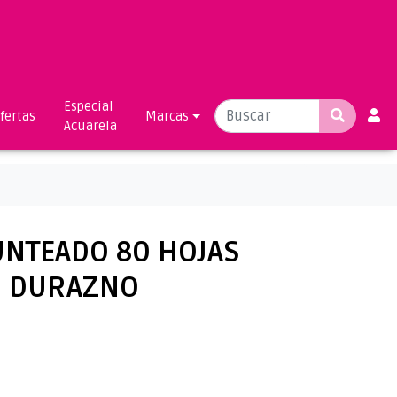
Especial
fertas
Marcas
Acuarela
NTEADO 80 HOJAS
m DURAZNO