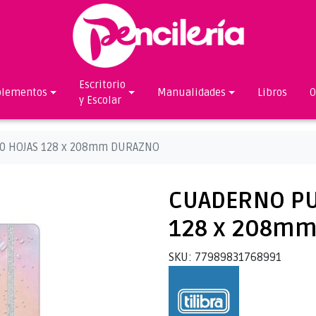
Escritorio
lementos
Manualidades
Libros
O
y Escolar
0 HOJAS 128 x 208mm DURAZNO
CUADERNO PU
128 x 208m
SKU: 77989831768991