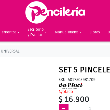
Escritorio
lementos
Manualidades
Libros
O
y Escolar
I UNIVERSAL
SET 5 PINCEL
SKU: 4017505981709
Agotado.
$ 16.900