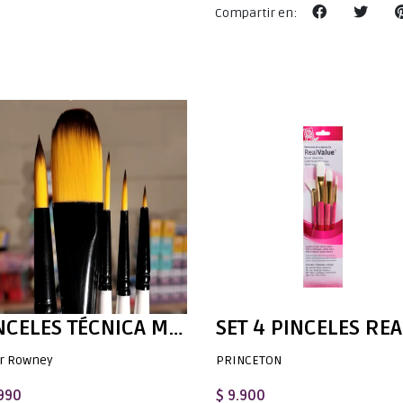
Compartir en:
PINCELES TÉCNICA MIXTA DALER ROWNEY GRADUATE - SET PAISAJES
r Rowney
PRINCETON
.990
$ 9.900