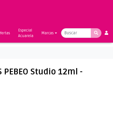
Especial
fertas
Marcas
Acuarela
S PEBEO Studio 12ml -