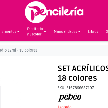
Escritorio
lementos
Manualidades
Libros
O
y Escolar
udio 12ml - 18 colores
SET ACRÍLICO
18 colores
SKU: 3167866687107
Agotado.