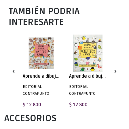
TAMBIÉN PODRIA
INTERESARTE
Jugar con Arte - Susie Brooks
Aprende a dibujar | Gatitos Kawaii - Olive Yong
Aprende a dibujar Pajaritos Kawaii - Olive Yong
EDITORIAL
EDITORIAL
EDITOR
TO
CONTRAPUNTO
CONTRAPUNTO
CONTR
$ 12.800
$ 12.800
$ 18.
ACCESORIOS