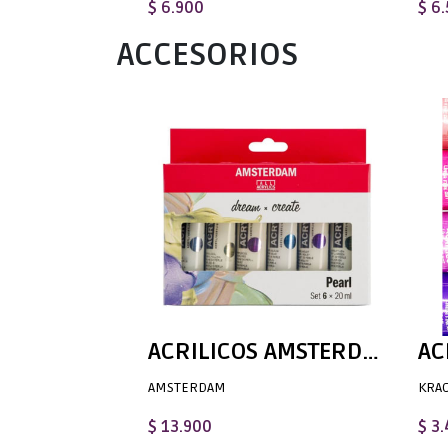
$ 6.900
$ 6
ACCESORIOS
ACRILICOS AMSTERDAM STANDARD SERIES - SET PERLADOS 6 X 20ML
AMSTERDAM
KRA
$ 13.900
$ 3