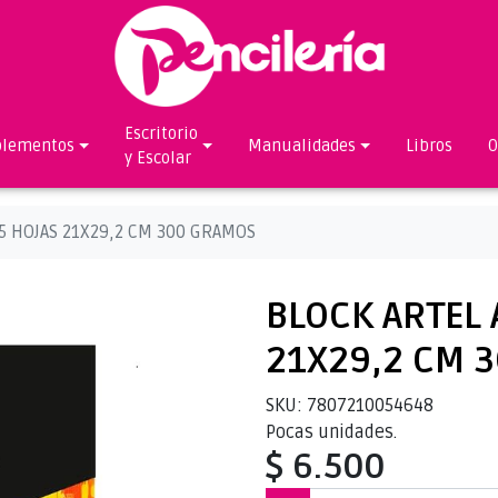
Escritorio
lementos
Manualidades
Libros
O
y Escolar
25 HOJAS 21X29,2 CM 300 GRAMOS
BLOCK ARTEL 
21X29,2 CM 
SKU: 7807210054648
Pocas unidades.
$ 6.500