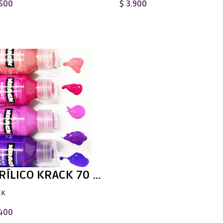
.500
$ 3.900
ACRÍLICO KRACK 70 ML
CK
.400